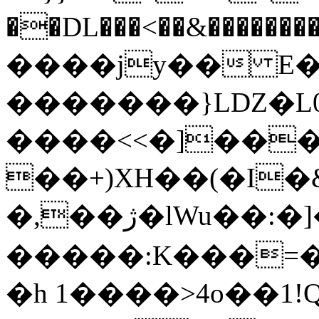
��DL���<��&������
����jy�� E�
�������}LDZ�L
����<<�]���
��+)XH��(�I�
�,��ژ�lWu��:�]����횝
�����:K���=�
�h 1����
>4o��1